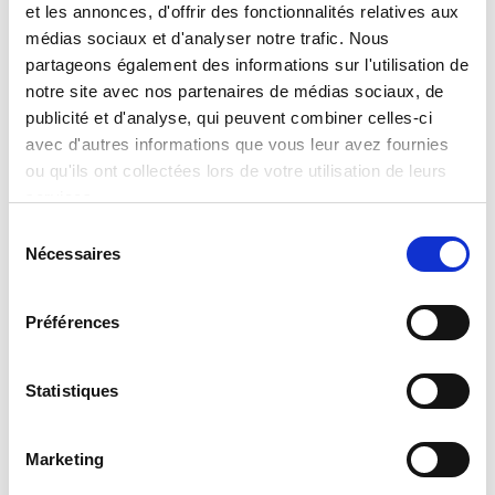
et les annonces, d'offrir des fonctionnalités relatives aux
VOIR TOUS NOS ARTICLES
médias sociaux et d'analyser notre trafic. Nous
partageons également des informations sur l'utilisation de
notre site avec nos partenaires de médias sociaux, de
publicité et d'analyse, qui peuvent combiner celles-ci
avec d'autres informations que vous leur avez fournies
ou qu'ils ont collectées lors de votre utilisation de leurs
services.
Sélection
Nécessaires
du
consentement
Préférences
Statistiques
Marketing
08 avril 2026