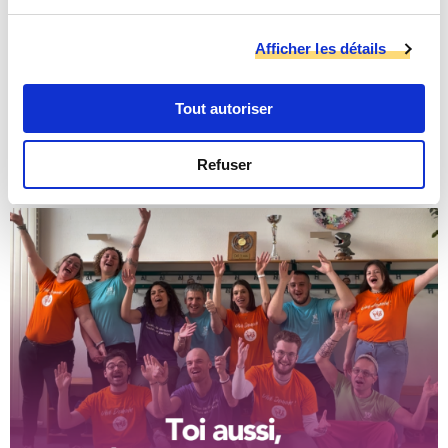
30 ans d'expériences aux PEP Alsace
D’abord cuisinier au centre La Roche à Stosswihr de 1996 à
Afficher les détails
2018, puis à la cuisine Gourmets & Gourmands, Dominique a
été un fidèle collaborateur, engagé au quotidien au service
des PEP Alsace.
Tout autoriser
Après 30 ans de service aux PEP Alsace, Dominique débute
une nouvelle étape de sa vie… la retraite.
Refuser