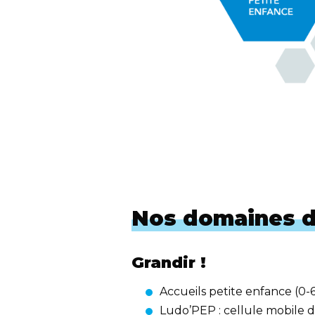
Nos domaines d
Grandir
!
Accueils petite enfance (0-6 a
Ludo’PEP
: cellule mobile d