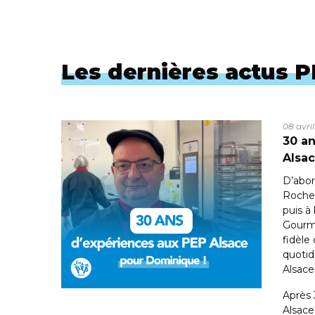
Les dernières actus 
08 avri
30 an
Alsa
D’abor
Roche 
puis à
Gourm
fidèle
quotid
Alsace
Après 
Alsac