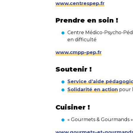
www.centrespep.fr
Prendre en soin
!
Centre Médico-Psycho-Pédag
en difficulté
www.cmpp-pep.fr
Soutenir
!
Service d’aide pédagogi
Solidarité en action
pour l
Cuisiner
!
«
Gourmets & Gourmands
»
www.gourmets-et-gourmands