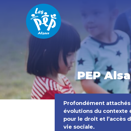
Aller directement à la navigation
Aller directement au contenu
PEP Alsa
Vous êtes ici :
Accueil
Qui sommes-nous ?
Profondément attachés a
Nos missions
évolutions du contexte é
pour le droit et l’accès de
vie sociale.