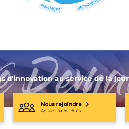
-nous ?
Page suivante :
Notre fil bleu : valeurs fondat
ns d'innovation au service de la jeu
Nous rejoindre
Agissez à nos côtés !