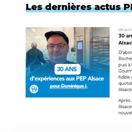
Les dernières actus 
08 avri
30 an
Alsa
D’abor
Roche 
puis à
Gourm
fidèle
quotid
Alsace
Après 
Alsac
nouvel