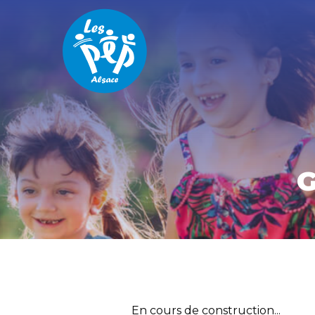
Aller directement à la navigation
Aller directement au contenu
G
Vous êtes ici :
Accueil
Nos activités
Gourmets & Gourmands
En cours de construction...