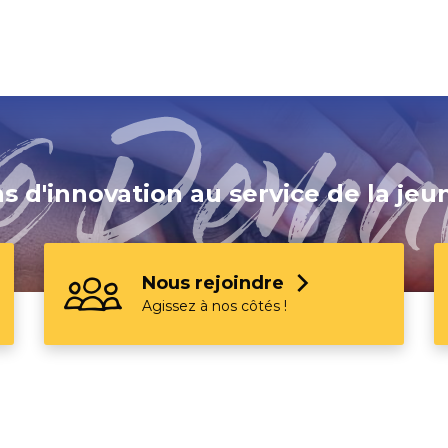
al
Page suivante :
Vos projets sont déjà les nôtres !
ns d'innovation au service de la jeu
Nous rejoindre
Agissez à nos côtés !