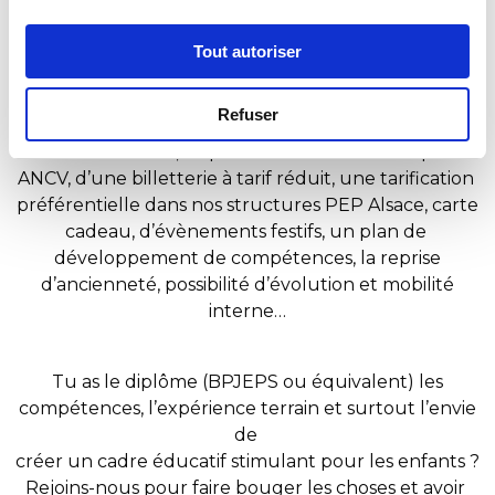
- Coefficient : 350 de la convention collective ECLAT
→ Salaire : 2181.80 € /brut mensuel
Tout autoriser
→ Lieu : Ensisheim
Refuser
NOS PETITS PLUS
Aux PEP Alsace, tu peux bénéficier de chèques
ANCV, d’une billetterie à tarif réduit, une tarification
préférentielle dans nos structures PEP Alsace, carte
cadeau, d’évènements festifs, un plan de
développement de compétences, la reprise
d’ancienneté, possibilité d’évolution et mobilité
interne…
Tu as le diplôme (BPJEPS ou équivalent) les
compétences, l’expérience terrain et surtout l’envie
de
créer un cadre éducatif stimulant pour les enfants ?
Rejoins-nous pour faire bouger les choses et avoir