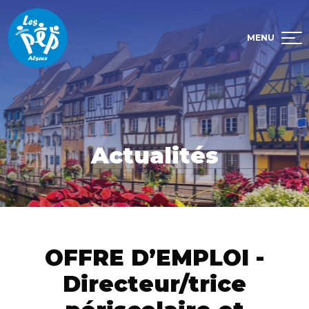
Aller directement à la navigation
Aller directement au contenu
MENU
Actualités
Vous êtes ici :
Accueil
Actualités
OFFRE D’EMPLOI - Directeur/trice périscolaire 
OFFRE D’EMPLOI -
Directeur/trice