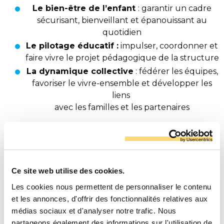
Le bien-être de l’enfant
: garantir un cadre
sécurisant, bienveillant et épanouissant au
quotidien
Le pilotage éducatif :
impulser, coordonner et
faire vivre le projet pédagogique de la structure
La dynamique collective
: fédérer les équipes,
favoriser le vivre-ensemble et développer les
liens
avec les familles et les partenaires
Ce qu’on attend de toi :
→ Assurer la coordination et l’organisation des temps
périscolaires
Ce site web utilise des cookies.
→ Encadrer, accompagner et faire grandir l’équipe
Les cookies nous permettent de personnaliser le contenu
d’animation
et les annonces, d'offrir des fonctionnalités relatives aux
→ Concevoir des projets éducatifs innovants et
médias sociaux et d'analyser notre trafic. Nous
adaptés aux besoins des enfants
partageons également des informations sur l'utilisation de